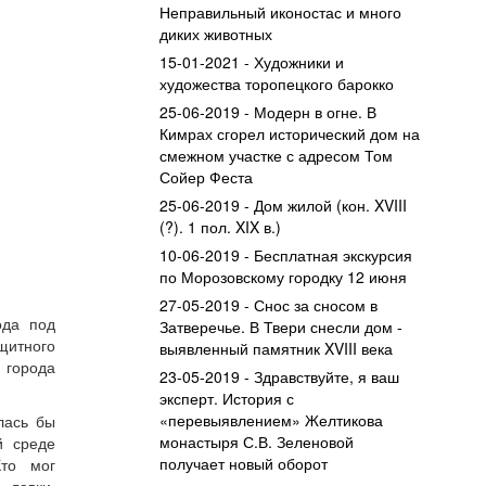
Неправильный иконостас и много
диких животных
15-01-2021 - Художники и
художества торопецкого барокко
25-06-2019 - Модерн в огне. В
Кимрах сгорел исторический дом на
смежном участке с адресом Том
Сойер Феста
25-06-2019 - Дом жилой (кон. XVIII
(?). 1 пол. XIX в.)
10-06-2019 - Бесплатная экскурсия
по Морозовскому городку 12 июня
27-05-2019 - Снос за сносом в
ода под
Затверечье. В Твери снесли дом -
щитного
выявленный памятник XVIII века
 города
23-05-2019 - Здравствуйте, я ваш
эксперт. История с
«перевыявлением» Желтикова
лась бы
монастыря С.В. Зеленовой
й среде
получает новый оборот
то мог