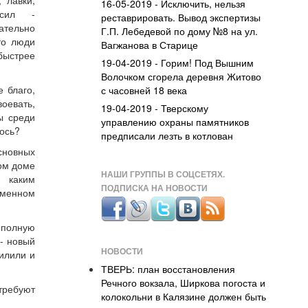
 лавки,
16-05-2019 - Исключить, нельзя
х сил -
реставрировать. Вывод экспертизы
ательно
Г.П. Лебедевой по дому №8 на ул.
то люди
Вагжанова в Старице
быстрее
19-04-2019 - Горим! Под Вышним
Волочком сгорела деревня Житово
 благо,
с часовней 18 века
оевать,
19-04-2019 - Тверскому
ы среди
управлению охраны памятников
лось?
предписали лезть в котлован
сновных
ом доме
НАШИ ГРУППЫ В СОЦСЕТЯХ.
с каким
ПОДПИСКА НА НОВОСТИ
еменном
полную
 - новый
НОВОСТИ
пилили и
ТВЕРЬ: план восстановления
Речного вокзала, Ширкова погоста и
требуют
колокольни в Калязине должен быть