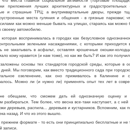
, что места главной социальной активности (торговые площади,
чки приложения лучших архитектурных и градостроительны
вые и страшные ТРЦ; а внутриквартальные дворы, прежде тщ
оустроенные места гуляния и общения - в грязные парковки; ч
 силами как можно меньше бывать на улицах, стараясь как можно 
 к своему автомобилю.
, которая воспринималась в городах как безусловное однозначное
контрольными зелеными насаждениями, с которыми приходится в
ть не закатывать в асфальт, оставляя крошечные окошки-колодц
мало кому нравится (и нам тоже), но как же быть? И как это получи
 заложены основы тех стандартов городской среды, которые в о
 дней. Мы поговорим, как вместо традиционного сада при городск
ртальное озеленение, как оно приживалось в Калинине и 
валось. Можно ли (и нужно ли) применять опыт тех лет в совр
не обещаем, что сможем дать ей однозначную оценку и 
м разбираться. Тем более, что весна все-таки наступает, а с ней
зки деревьев, распила... деревьев и кустарников. Вспомним, как 
ка назад. И что из этого вышло.
 прежнем формате - то есть они принципиально бесплатные и не 
й записи.