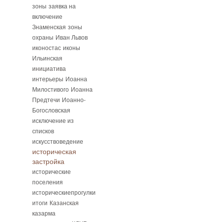
зоны
заявка на
включение
Знаменская
зоны
охраны
Иван Львов
иконостас
иконы
Ильинская
инициатива
интерьеры
Иоанна
Милостивого
Иоанна
Предтечи
Иоанно-
Богословская
исключение из
списков
искусствоведение
историческая
застройка
исторические
поселения
историческиепрогулки
итоги
Казанская
казарма