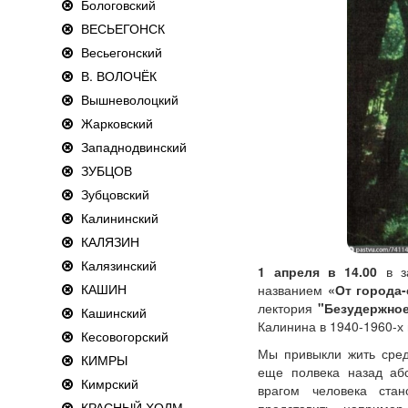
Бологовский
ВЕСЬЕГОНСК
Весьегонский
В. ВОЛОЧЁК
Вышневолоцкий
Жарковский
Западнодвинский
ЗУБЦОВ
Зубцовский
Калининский
КАЛЯЗИН
Калязинский
1 апреля в 14.00
в за
КАШИН
названием
«От города
лектория
"Безудержное
Кашинский
Калинина в 1940-1960-х г
Кесовогорский
Мы привыкли жить сред
КИМРЫ
еще полвека назад абс
Кимрский
врагом человека ста
КРАСНЫЙ ХОЛМ