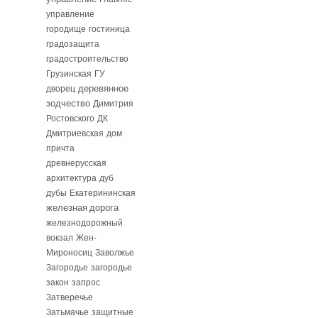
управление
городище
гостиница
градозащита
градостроительство
Грузинская
ГУ
дворец
деревянное
зодчество
Димитрия
Ростовского
ДК
Дмитриевская
дом
причта
древнерусская
архитектура
дуб
дубы
Екатерининская
железная дорога
железнодорожный
вокзал
Жен-
Мироносиц
Заволжье
Загородье
загородье
закон
запрос
Затверечье
Затьмачье
защитные