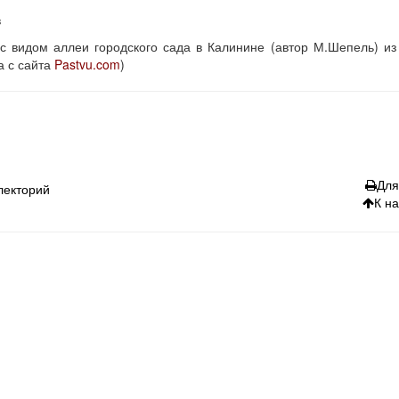
в
с видом аллеи городского сада в Калинине (автор М.Шепель) из
а с сайта
Pastvu.com
)
Для
лекторий
К н