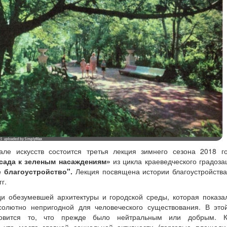
ле искусств состоится третья лекция зимнего сезона 2018 г
-сада к зеленым насаждениям»
из цикла краеведческого градоза
 благоустройство".
Лекция посвящена истории благоустройства
г.
и обезумевшей архитектуры и городской среды, которая показа
олютно непригодной для человеческого существования. В это
новится то, что прежде было нейтральным или добрым. К