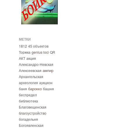
МЕТКИ
1812
45 объектов
Торжка
genius loci
QR
АКТ
акция
Александро-Невская
ампир
Алексеевская
Архангельская
археология
аукцион
барокко
баня
башня
беспредел
библиотека
Благовещенская
благоустройство
богадельня
Богоявленская