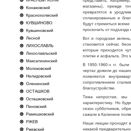
представить, например
магазины), прежде то
Конаковский
превратятся в уродли
Краснохолмский
спланированные и благ
КУВШИНОВО
будут стремиться всеми
проскочить от подъезда
Кувшиновский
Лесной
Вот и городская зелень
становится сейчас бес
ЛИХОСЛАВЛЬ
которые приходится чу
Лихославльский
плитки и асфальта. Это 
Максатихинский
В 1950-1960-х гг. были
Молоковский
чертах дожили до наших
Нелидовский
появляется внутриква
сопротивлением сталки
Оленинский
благоустройстве.
ОСТАШКОВ
Тема непростая, мы 
Осташковский
характеристику. Но буде
Пеновский
сезон субботников, обре
Рамешковский
сажали в Калинине полве
РЖЕВ
Наши лекции проходят в
никакой предварительно
Ржевский