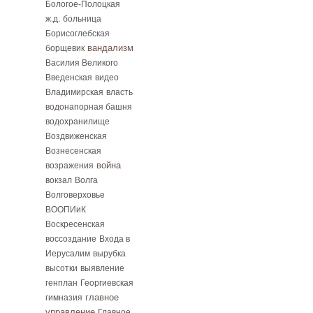
Бологое-Полоцкая
ж.д.
больница
Борисоглебская
вандализм
борщевик
Василия Великого
Введенская
видео
Владимирская
власть
водонапорная башня
водохранилище
Воздвиженская
Вознесенская
возражения
война
вокзал
Волга
Волговерховье
ВООПИиК
Воскресенская
воссоздание
Входа в
Иерусалим
вырубка
высотки
выявление
генплан
Георгиевская
гимназия
главное
управление
Главное